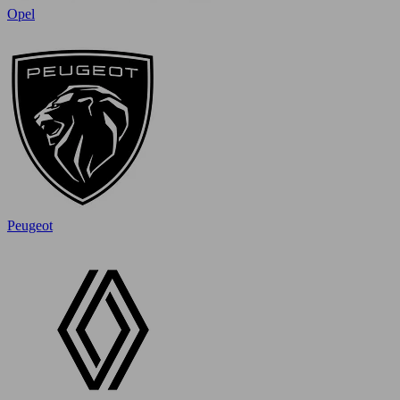
Opel
Peugeot