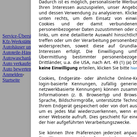
Dadurch ist es möglich, personalisierte Werb
Ihren Interessen auszuspielen, unser Angeb
und dessen Verwendung zu analysieren. Klicke
unten rechts, um dem Einsatz von einwill
Cookies und der damit verbundenen 
personenbezogener Daten zuzustimmen oder d
links, um eine detaillierte Auswahl hinsichtli
Service-Übersicht
treffen oder um der Verarbeitung personenbe
Kfz-Werkstätten
widersprechen, soweit diese auf Grundla
Autohäuser und Händler
Interessen erfolgt. Die Einwilligung um
Autoteile-Händler
Übermittlung bestimmter personenbezo
Autowaschanlagen
Drittländer, u.a. die USA, nach Art. 49 (1) (a) 
Auto verkaufen
›
keine Einwilligung
erteilen, klicken Sie bitte
hier
Auto bewerten
›
Anmelden
›
Cookies, Endgeräte- oder ähnliche Online-K
Startseite
login-basierte Kennungen, zufällig generi
netzwerkbasierte Kennungen) können zusam
Informationen (z. B. Browsertyp und Browse
Sprache, Bildschirmgröße, unterstützte Techno
Ihrem Endgerät gespeichert oder von dort au
um es jedes Mal wiederzuerkennen, wenn e
einer Webseite aufruft. Dies geschieht für ei
der hier aufgeführten Verarbeitungszwecke.
Sie können Ihre Präferenzen jederzeit anpas