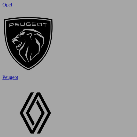
Opel
Peugeot