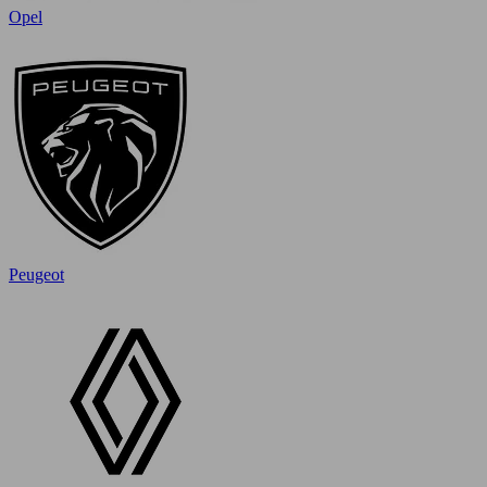
Opel
Peugeot