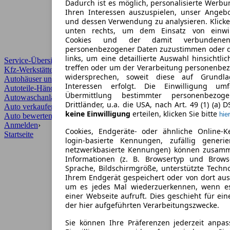
Dadurch ist es möglich, personalisierte Werb
Ihren Interessen auszuspielen, unser Angeb
und dessen Verwendung zu analysieren. Klicke
unten rechts, um dem Einsatz von einwill
Cookies und der damit verbundenen 
personenbezogener Daten zuzustimmen oder d
links, um eine detaillierte Auswahl hinsichtli
Service-Übersicht
treffen oder um der Verarbeitung personenbe
Kfz-Werkstätten
widersprechen, soweit diese auf Grundla
Autohäuser und Händler
Interessen erfolgt. Die Einwilligung um
Autoteile-Händler
Übermittlung bestimmter personenbezo
Autowaschanlagen
Drittländer, u.a. die USA, nach Art. 49 (1) (a) 
Auto verkaufen
›
keine Einwilligung
erteilen, klicken Sie bitte
hier
Auto bewerten
›
Anmelden
›
Cookies, Endgeräte- oder ähnliche Online-K
Startseite
login-basierte Kennungen, zufällig generi
netzwerkbasierte Kennungen) können zusam
Informationen (z. B. Browsertyp und Browse
Sprache, Bildschirmgröße, unterstützte Techno
Ihrem Endgerät gespeichert oder von dort au
um es jedes Mal wiederzuerkennen, wenn e
einer Webseite aufruft. Dies geschieht für ei
der hier aufgeführten Verarbeitungszwecke.
Sie können Ihre Präferenzen jederzeit anpas