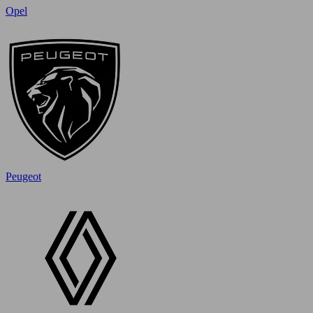
Opel
Peugeot