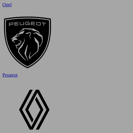
Opel
Peugeot