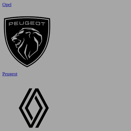
Opel
Peugeot