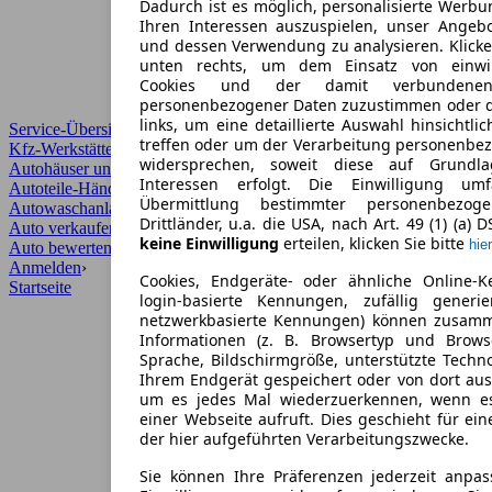
Dadurch ist es möglich, personalisierte Werb
Ihren Interessen auszuspielen, unser Angeb
und dessen Verwendung zu analysieren. Klicke
unten rechts, um dem Einsatz von einwill
Cookies und der damit verbundenen 
personenbezogener Daten zuzustimmen oder d
links, um eine detaillierte Auswahl hinsichtli
Service-Übersicht
treffen oder um der Verarbeitung personenbe
Kfz-Werkstätten
widersprechen, soweit diese auf Grundla
Autohäuser und Händler
Interessen erfolgt. Die Einwilligung um
Autoteile-Händler
Übermittlung bestimmter personenbezo
Autowaschanlagen
Drittländer, u.a. die USA, nach Art. 49 (1) (a) 
Auto verkaufen
›
keine Einwilligung
erteilen, klicken Sie bitte
hier
Auto bewerten
›
Anmelden
›
Cookies, Endgeräte- oder ähnliche Online-K
Startseite
login-basierte Kennungen, zufällig generi
netzwerkbasierte Kennungen) können zusam
Informationen (z. B. Browsertyp und Browse
Sprache, Bildschirmgröße, unterstützte Techno
Ihrem Endgerät gespeichert oder von dort au
um es jedes Mal wiederzuerkennen, wenn e
einer Webseite aufruft. Dies geschieht für ei
der hier aufgeführten Verarbeitungszwecke.
Sie können Ihre Präferenzen jederzeit anpas