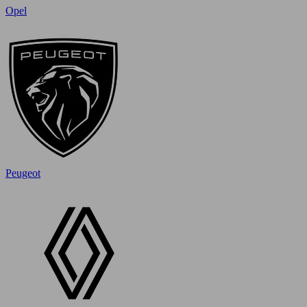
Opel
Peugeot