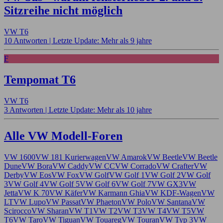
Sitzreihe nicht möglich
VW T6
10 Antworten |
Letzte Update: Mehr als 9 jahre
F
Tempomat T6
VW T6
3 Antworten |
Letzte Update: Mehr als 10 jahre
Alle VW Modell-Foren
VW 1600
VW 181 Kurierwagen
VW Amarok
VW Beetle
VW Beetle
Dune
VW Bora
VW Caddy
VW CC
VW Corrado
VW Crafter
VW
Derby
VW Eos
VW Fox
VW Golf
VW Golf 1
VW Golf 2
VW Golf
3
VW Golf 4
VW Golf 5
VW Golf 6
VW Golf 7
VW GX3
VW
Jetta
VW K 70
VW Käfer
VW Karmann Ghia
VW KDF-Wagen
VW
LT
VW Lupo
VW Passat
VW Phaeton
VW Polo
VW Santana
VW
Scirocco
VW Sharan
VW T1
VW T2
VW T3
VW T4
VW T5
VW
T6
VW Taro
VW Tiguan
VW Touareg
VW Touran
VW Typ 3
VW