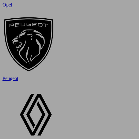
Opel
Peugeot