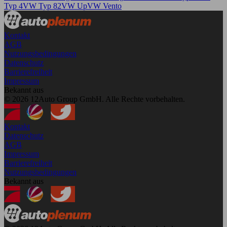
Typ 4
VW Typ 82
VW Up
VW Vento
Kontakt
AGB
Nutzungsbedingungen
Datenschutz
Barrierefreiheit
Impressum
Bekannt aus
© 2026 12Auto Group GmbH. Alle Rechte vorbehalten.
Kontakt
Datenschutz
AGB
Impressum
Barrierefreiheit
Nutzungsbedingungen
Bekannt aus