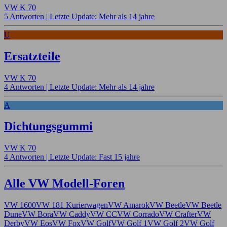
VW K 70
5 Antworten |
Letzte Update: Mehr als 14 jahre
U
Ersatzteile
VW K 70
4 Antworten |
Letzte Update: Mehr als 14 jahre
A
Dichtungsgummi
VW K 70
4 Antworten |
Letzte Update: Fast 15 jahre
Alle VW Modell-Foren
VW 1600
VW 181 Kurierwagen
VW Amarok
VW Beetle
VW Beetle
Dune
VW Bora
VW Caddy
VW CC
VW Corrado
VW Crafter
VW
Derby
VW Eos
VW Fox
VW Golf
VW Golf 1
VW Golf 2
VW Golf