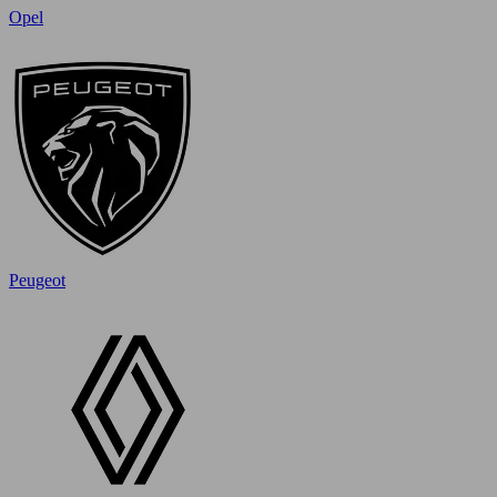
Opel
Peugeot