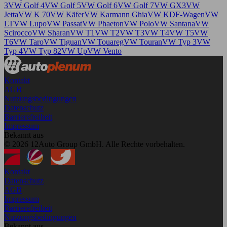
3
VW Golf 4
VW Golf 5
VW Golf 6
VW Golf 7
VW GX3
VW
Jetta
VW K 70
VW Käfer
VW Karmann Ghia
VW KDF-Wagen
VW
LT
VW Lupo
VW Passat
VW Phaeton
VW Polo
VW Santana
VW
Scirocco
VW Sharan
VW T1
VW T2
VW T3
VW T4
VW T5
VW
T6
VW Taro
VW Tiguan
VW Touareg
VW Touran
VW Typ 3
VW
Typ 4
VW Typ 82
VW Up
VW Vento
Kontakt
AGB
Nutzungsbedingungen
Datenschutz
Barrierefreiheit
Impressum
Bekannt aus
© 2026 12Auto Group GmbH. Alle Rechte vorbehalten.
Kontakt
Datenschutz
AGB
Impressum
Barrierefreiheit
Nutzungsbedingungen
Bekannt aus