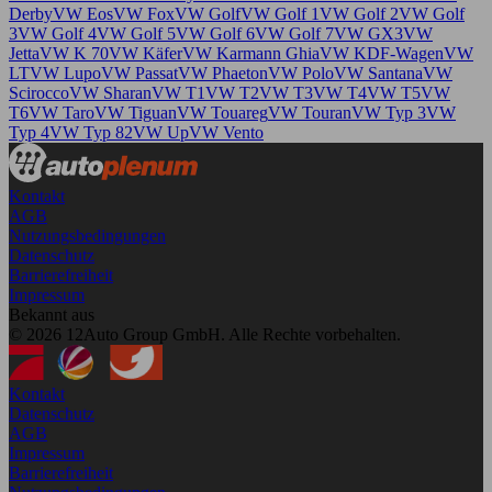
Derby
VW Eos
VW Fox
VW Golf
VW Golf 1
VW Golf 2
VW Golf
3
VW Golf 4
VW Golf 5
VW Golf 6
VW Golf 7
VW GX3
VW
Jetta
VW K 70
VW Käfer
VW Karmann Ghia
VW KDF-Wagen
VW
LT
VW Lupo
VW Passat
VW Phaeton
VW Polo
VW Santana
VW
Scirocco
VW Sharan
VW T1
VW T2
VW T3
VW T4
VW T5
VW
T6
VW Taro
VW Tiguan
VW Touareg
VW Touran
VW Typ 3
VW
Typ 4
VW Typ 82
VW Up
VW Vento
Kontakt
AGB
Nutzungsbedingungen
Datenschutz
Barrierefreiheit
Impressum
Bekannt aus
© 2026 12Auto Group GmbH. Alle Rechte vorbehalten.
Kontakt
Datenschutz
AGB
Impressum
Barrierefreiheit