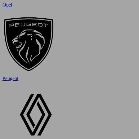
Opel
Peugeot