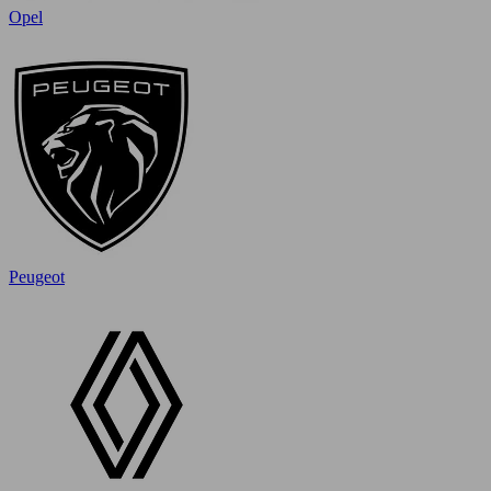
Opel
Peugeot