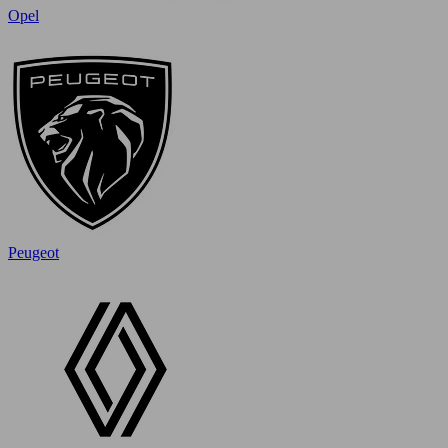
Opel
Peugeot