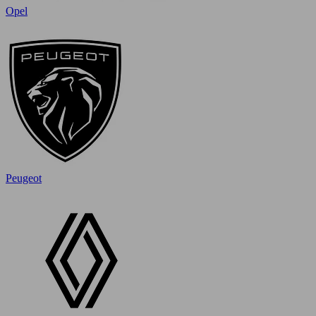
Opel
Peugeot