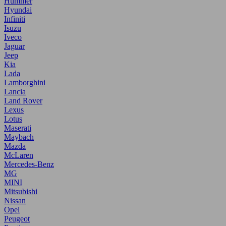
Hummer
Hyundai
Infiniti
Isuzu
Iveco
Jaguar
Jeep
Kia
Lada
Lamborghini
Lancia
Land Rover
Lexus
Lotus
Maserati
Maybach
Mazda
McLaren
Mercedes-Benz
MG
MINI
Mitsubishi
Nissan
Opel
Peugeot