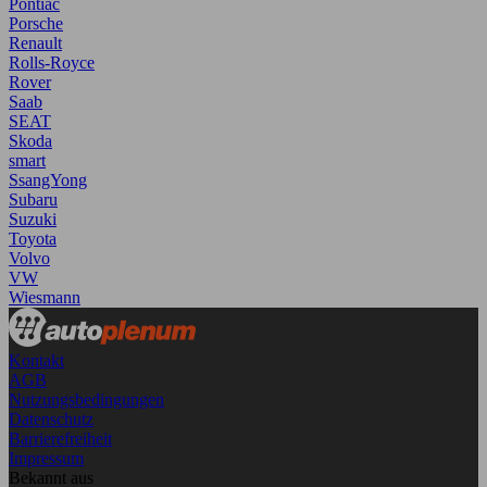
Pontiac
Porsche
Renault
Rolls-Royce
Rover
Saab
SEAT
Skoda
smart
SsangYong
Subaru
Suzuki
Toyota
Volvo
VW
Wiesmann
Kontakt
AGB
Nutzungsbedingungen
Datenschutz
Barrierefreiheit
Impressum
Bekannt aus