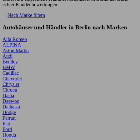
echter Kundenbewertungen.
→
Nach Marke filtern
Autohäuser und Händler in Berlin nach Marken
Alfa Romeo
ALPINA
Aston Martin
Audi
Bentley
BMW
Cadillac
Chevrolet
Chrysler
Citroen
Dacia
Daewoo
Daihatsu
Dodge
Ferrari
Fiat
Ford
Honda