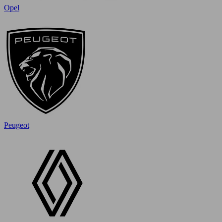
Opel
Peugeot