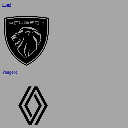
Opel
Peugeot