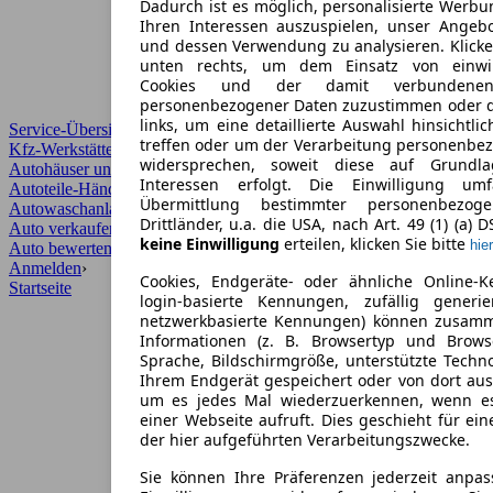
Dadurch ist es möglich, personalisierte Werb
Ihren Interessen auszuspielen, unser Angeb
und dessen Verwendung zu analysieren. Klicke
unten rechts, um dem Einsatz von einwill
Cookies und der damit verbundenen 
personenbezogener Daten zuzustimmen oder d
links, um eine detaillierte Auswahl hinsichtli
Service-Übersicht
treffen oder um der Verarbeitung personenbe
Kfz-Werkstätten
widersprechen, soweit diese auf Grundla
Autohäuser und Händler
Interessen erfolgt. Die Einwilligung um
Autoteile-Händler
Übermittlung bestimmter personenbezo
Autowaschanlagen
Drittländer, u.a. die USA, nach Art. 49 (1) (a) 
Auto verkaufen
›
keine Einwilligung
erteilen, klicken Sie bitte
hier
Auto bewerten
›
Anmelden
›
Cookies, Endgeräte- oder ähnliche Online-K
Startseite
login-basierte Kennungen, zufällig generi
netzwerkbasierte Kennungen) können zusam
Informationen (z. B. Browsertyp und Browse
Sprache, Bildschirmgröße, unterstützte Techno
Ihrem Endgerät gespeichert oder von dort au
um es jedes Mal wiederzuerkennen, wenn e
einer Webseite aufruft. Dies geschieht für ei
der hier aufgeführten Verarbeitungszwecke.
Sie können Ihre Präferenzen jederzeit anpas