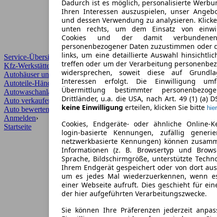
Dadurch ist es möglich, personalisierte Werb
Ihren Interessen auszuspielen, unser Angeb
und dessen Verwendung zu analysieren. Klicke
unten rechts, um dem Einsatz von einwill
Cookies und der damit verbundenen 
personenbezogener Daten zuzustimmen oder d
links, um eine detaillierte Auswahl hinsichtli
Service-Übersicht
treffen oder um der Verarbeitung personenbe
Kfz-Werkstätten
widersprechen, soweit diese auf Grundla
Autohäuser und Händler
Interessen erfolgt. Die Einwilligung um
Autoteile-Händler
Übermittlung bestimmter personenbezo
Autowaschanlagen
Drittländer, u.a. die USA, nach Art. 49 (1) (a) 
Auto verkaufen
›
keine Einwilligung
erteilen, klicken Sie bitte
hier
Auto bewerten
›
Anmelden
›
Cookies, Endgeräte- oder ähnliche Online-K
Startseite
login-basierte Kennungen, zufällig generi
netzwerkbasierte Kennungen) können zusam
Informationen (z. B. Browsertyp und Browse
Sprache, Bildschirmgröße, unterstützte Techno
Ihrem Endgerät gespeichert oder von dort au
um es jedes Mal wiederzuerkennen, wenn e
einer Webseite aufruft. Dies geschieht für ei
der hier aufgeführten Verarbeitungszwecke.
Sie können Ihre Präferenzen jederzeit anpas