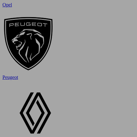
Opel
Peugeot