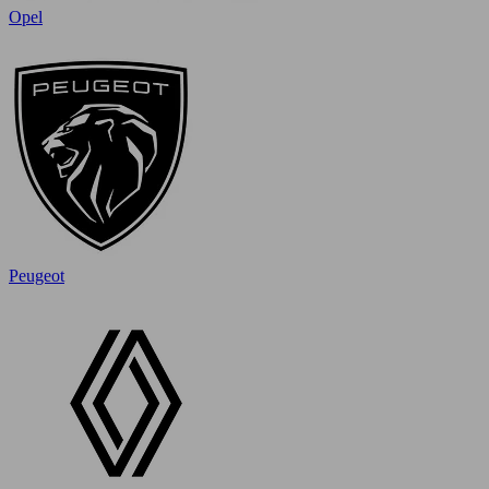
Opel
Peugeot