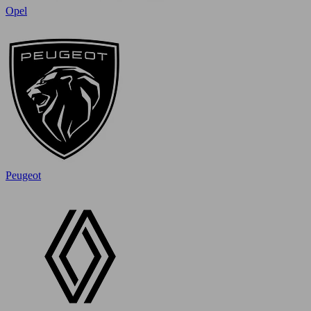
Opel
Peugeot