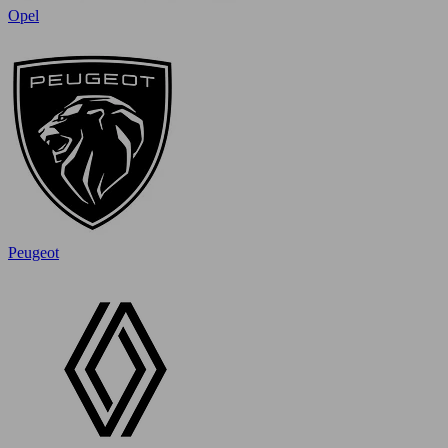
Opel
Peugeot