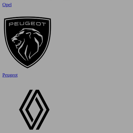
Opel
Peugeot