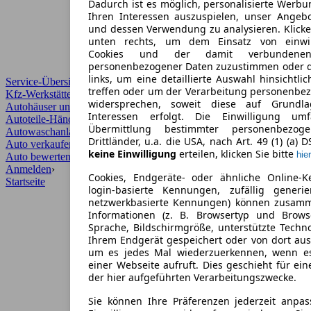
Dadurch ist es möglich, personalisierte Werb
Ihren Interessen auszuspielen, unser Angeb
und dessen Verwendung zu analysieren. Klicke
unten rechts, um dem Einsatz von einwill
Cookies und der damit verbundenen 
personenbezogener Daten zuzustimmen oder d
links, um eine detaillierte Auswahl hinsichtli
Service-Übersicht
treffen oder um der Verarbeitung personenbe
Kfz-Werkstätten
widersprechen, soweit diese auf Grundla
Autohäuser und Händler
Interessen erfolgt. Die Einwilligung um
Autoteile-Händler
Übermittlung bestimmter personenbezo
Autowaschanlagen
Drittländer, u.a. die USA, nach Art. 49 (1) (a) 
Auto verkaufen
›
keine Einwilligung
erteilen, klicken Sie bitte
hier
Auto bewerten
›
Anmelden
›
Cookies, Endgeräte- oder ähnliche Online-K
Startseite
login-basierte Kennungen, zufällig generi
netzwerkbasierte Kennungen) können zusam
Informationen (z. B. Browsertyp und Browse
Sprache, Bildschirmgröße, unterstützte Techno
Ihrem Endgerät gespeichert oder von dort au
um es jedes Mal wiederzuerkennen, wenn e
einer Webseite aufruft. Dies geschieht für ei
der hier aufgeführten Verarbeitungszwecke.
Sie können Ihre Präferenzen jederzeit anpas