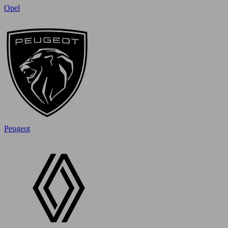
Opel
Peugeot