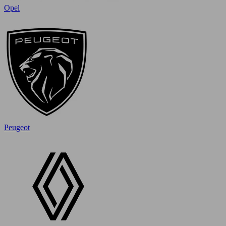
Opel
Peugeot