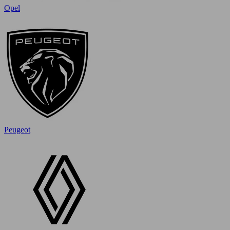
Opel
Peugeot