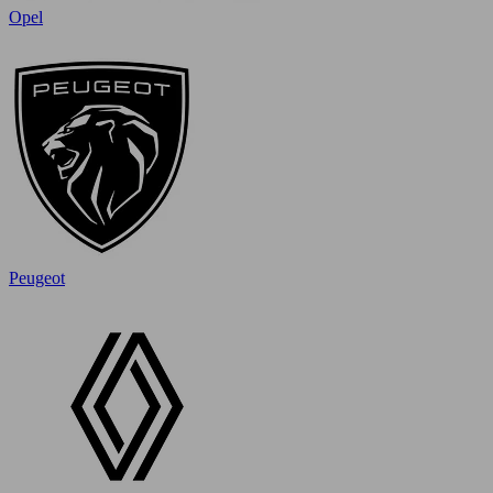
Opel
Peugeot