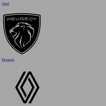
Opel
Peugeot