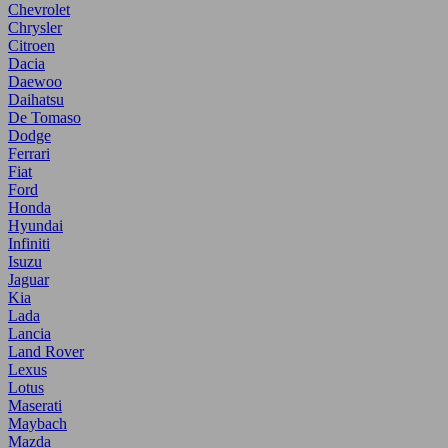
Chevrolet
Chrysler
Citroen
Dacia
Daewoo
Daihatsu
De Tomaso
Dodge
Ferrari
Fiat
Ford
Honda
Hyundai
Infiniti
Isuzu
Jaguar
Kia
Lada
Lancia
Land Rover
Lexus
Lotus
Maserati
Maybach
Mazda