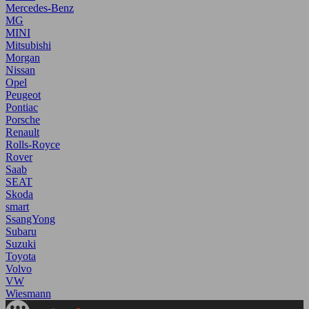
Mercedes-Benz
MG
MINI
Mitsubishi
Morgan
Nissan
Opel
Peugeot
Pontiac
Porsche
Renault
Rolls-Royce
Rover
Saab
SEAT
Skoda
smart
SsangYong
Subaru
Suzuki
Toyota
Volvo
VW
Wiesmann