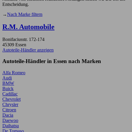
Entscheidung.
→
Nach Marke filtern
R.M. Automobile
Bonifaciusstr. 172-174
45309 Essen
Autoteile-Händler anzeigen
Autoteile-Händler in Essen nach Marken
Alfa Romeo
Audi
BMW
Buick
Cadillac
Chevrolet
Chrysler
Citroen
Dacia
Daewoo
Daihatsu
De Tomaso