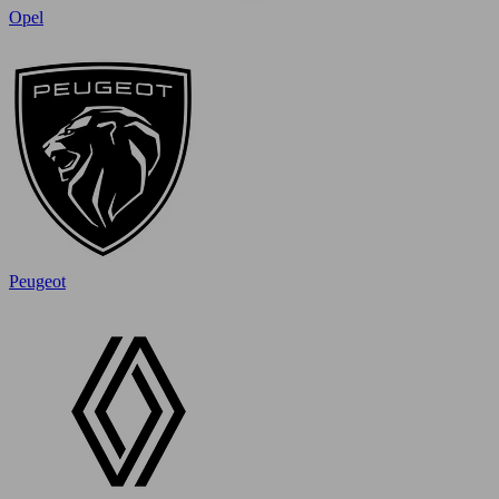
Opel
Peugeot