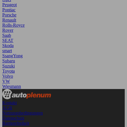
Peugeot
Pontiac
Porsche
Renault
Rolls-Royce
Rover
Saab
SEAT
Skoda
smart
SsangYong
Subaru
Suzuki
Toyota
Volvo
VW
Wiesmann
Kontakt
AGB
Nutzungsbedingungen
Datenschutz
Barrierefreiheit