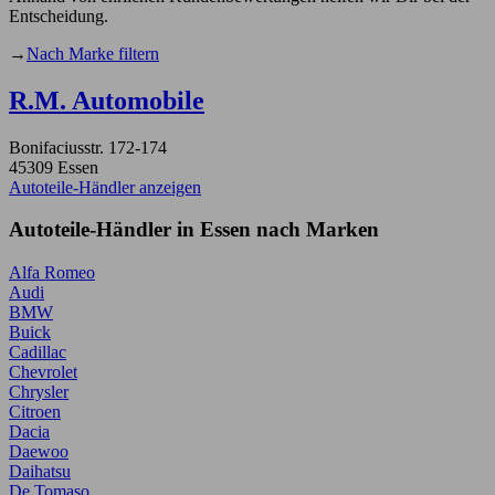
Entscheidung.
→
Nach Marke filtern
R.M. Automobile
Bonifaciusstr. 172-174
45309 Essen
Autoteile-Händler anzeigen
Autoteile-Händler in Essen nach Marken
Alfa Romeo
Audi
BMW
Buick
Cadillac
Chevrolet
Chrysler
Citroen
Dacia
Daewoo
Daihatsu
De Tomaso