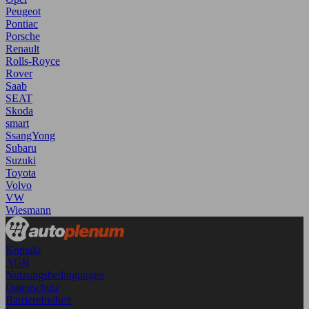
Peugeot
Pontiac
Porsche
Renault
Rolls-Royce
Rover
Saab
SEAT
Skoda
smart
SsangYong
Subaru
Suzuki
Toyota
Volvo
VW
Wiesmann
Kontakt
AGB
Nutzungsbedingungen
Datenschutz
Barrierefreiheit