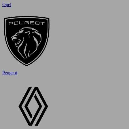
Opel
Peugeot