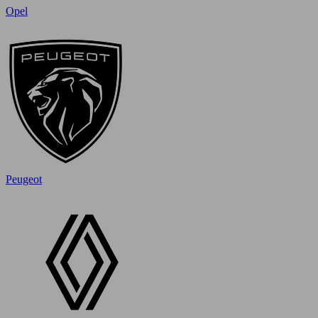
Opel
Peugeot