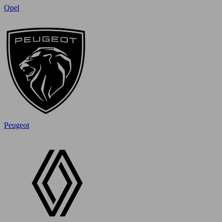
Opel
Peugeot