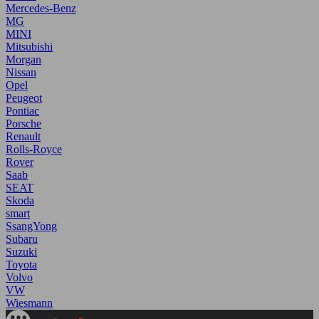
Mercedes-Benz
MG
MINI
Mitsubishi
Morgan
Nissan
Opel
Peugeot
Pontiac
Porsche
Renault
Rolls-Royce
Rover
Saab
SEAT
Skoda
smart
SsangYong
Subaru
Suzuki
Toyota
Volvo
VW
Wiesmann