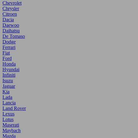
Chevrolet
Chrysler
Citroen
Dacia
Daewoo
Daihatsu
De Tomaso
Dodge
Ferrari
Fiat
Ford
Honda
Hyundai
Infiniti
Isuzu
Jaguar
Kia
Lada
Lancia
Land Rover
Lexus
Lotus
Maserati
Maybach
Mazda