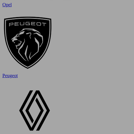
Opel
Peugeot