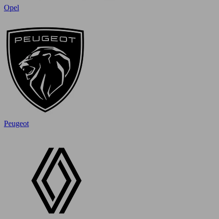
Opel
Peugeot