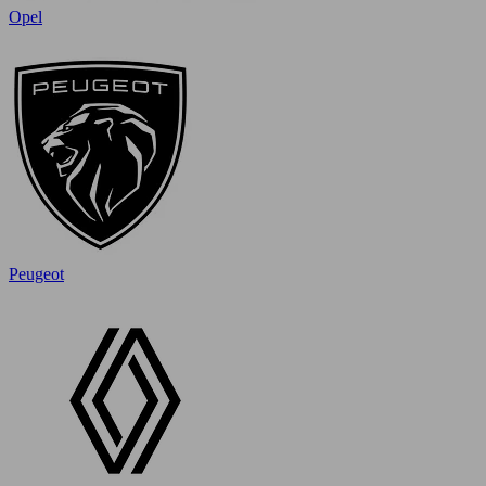
Opel
Peugeot