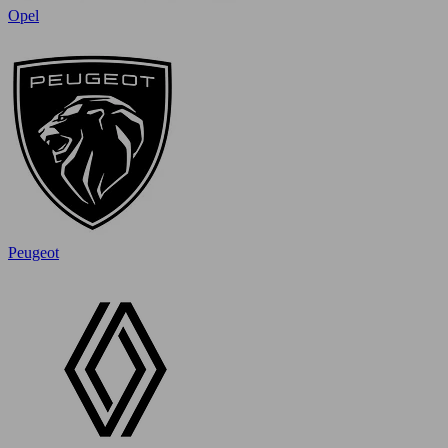
Opel
Peugeot