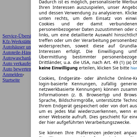
Dadurch ist es möglich, personalisierte Werb
Ihren Interessen auszuspielen, unser Angeb
und dessen Verwendung zu analysieren. Klicke
unten rechts, um dem Einsatz von einwill
Cookies und der damit verbundenen 
personenbezogener Daten zuzustimmen oder d
links, um eine detaillierte Auswahl hinsichtli
Service-Übersicht
treffen oder um der Verarbeitung personenbe
Kfz-Werkstätten
widersprechen, soweit diese auf Grundla
Autohäuser und Händler
Interessen erfolgt. Die Einwilligung um
Autoteile-Händler
Übermittlung bestimmter personenbezo
Autowaschanlagen
Drittländer, u.a. die USA, nach Art. 49 (1) (a) 
Auto verkaufen
›
keine Einwilligung
erteilen, klicken Sie bitte
hier
Auto bewerten
›
Anmelden
›
Cookies, Endgeräte- oder ähnliche Online-K
Startseite
login-basierte Kennungen, zufällig generi
netzwerkbasierte Kennungen) können zusam
Informationen (z. B. Browsertyp und Browse
Sprache, Bildschirmgröße, unterstützte Techno
Ihrem Endgerät gespeichert oder von dort au
um es jedes Mal wiederzuerkennen, wenn e
einer Webseite aufruft. Dies geschieht für ei
der hier aufgeführten Verarbeitungszwecke.
Sie können Ihre Präferenzen jederzeit anpas