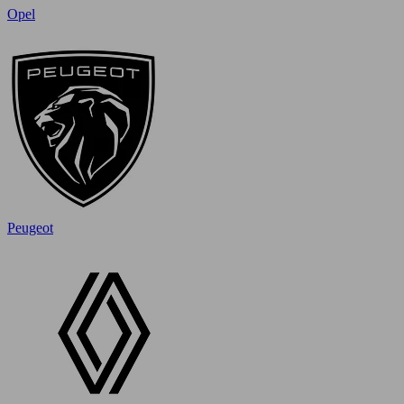
Opel
Peugeot