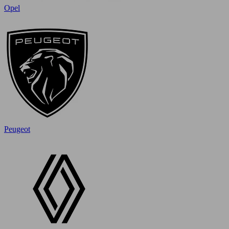
Opel
Peugeot