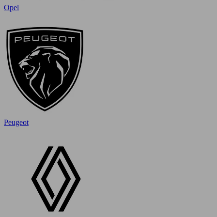
Opel
Peugeot