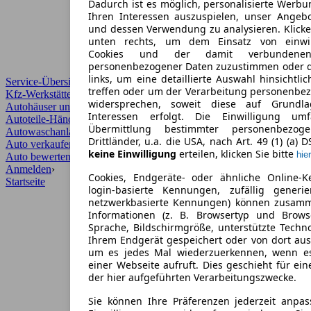
Dadurch ist es möglich, personalisierte Werb
Ihren Interessen auszuspielen, unser Angeb
und dessen Verwendung zu analysieren. Klicke
unten rechts, um dem Einsatz von einwill
Cookies und der damit verbundenen 
personenbezogener Daten zuzustimmen oder d
links, um eine detaillierte Auswahl hinsichtli
Service-Übersicht
treffen oder um der Verarbeitung personenbe
Kfz-Werkstätten
widersprechen, soweit diese auf Grundla
Autohäuser und Händler
Interessen erfolgt. Die Einwilligung um
Autoteile-Händler
Übermittlung bestimmter personenbezo
Autowaschanlagen
Drittländer, u.a. die USA, nach Art. 49 (1) (a) 
Auto verkaufen
›
keine Einwilligung
erteilen, klicken Sie bitte
hier
Auto bewerten
›
Anmelden
›
Cookies, Endgeräte- oder ähnliche Online-K
Startseite
login-basierte Kennungen, zufällig generi
netzwerkbasierte Kennungen) können zusam
Informationen (z. B. Browsertyp und Browse
Sprache, Bildschirmgröße, unterstützte Techno
Ihrem Endgerät gespeichert oder von dort au
um es jedes Mal wiederzuerkennen, wenn e
einer Webseite aufruft. Dies geschieht für ei
der hier aufgeführten Verarbeitungszwecke.
Sie können Ihre Präferenzen jederzeit anpas