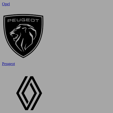
Opel
Peugeot