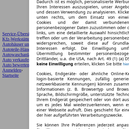
Dadurch ist es möglich, personalisierte Werb
Ihren Interessen auszuspielen, unser Angeb
und dessen Verwendung zu analysieren. Klicke
unten rechts, um dem Einsatz von einwill
Cookies und der damit verbundenen 
personenbezogener Daten zuzustimmen oder d
links, um eine detaillierte Auswahl hinsichtli
Service-Übersicht
treffen oder um der Verarbeitung personenbe
Kfz-Werkstätten
widersprechen, soweit diese auf Grundla
Autohäuser und Händler
Interessen erfolgt. Die Einwilligung um
Autoteile-Händler
Übermittlung bestimmter personenbezo
Autowaschanlagen
Drittländer, u.a. die USA, nach Art. 49 (1) (a) 
Auto verkaufen
›
keine Einwilligung
erteilen, klicken Sie bitte
hier
Auto bewerten
›
Anmelden
›
Cookies, Endgeräte- oder ähnliche Online-K
Startseite
login-basierte Kennungen, zufällig generi
netzwerkbasierte Kennungen) können zusam
Informationen (z. B. Browsertyp und Browse
Sprache, Bildschirmgröße, unterstützte Techno
Ihrem Endgerät gespeichert oder von dort au
um es jedes Mal wiederzuerkennen, wenn e
einer Webseite aufruft. Dies geschieht für ei
der hier aufgeführten Verarbeitungszwecke.
Sie können Ihre Präferenzen jederzeit anpas