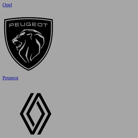
Opel
Peugeot