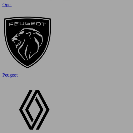
Opel
Peugeot