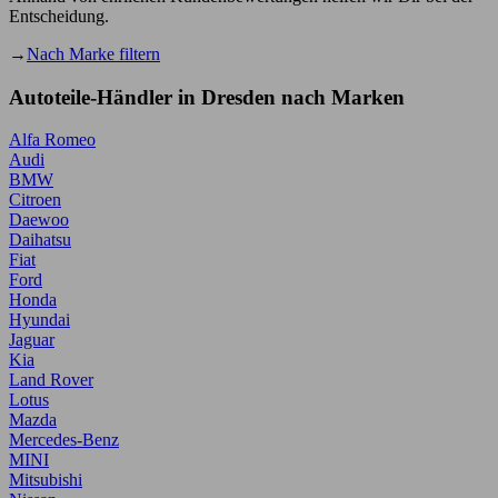
Entscheidung.
→
Nach Marke filtern
Autoteile-Händler in Dresden nach Marken
Alfa Romeo
Audi
BMW
Citroen
Daewoo
Daihatsu
Fiat
Ford
Honda
Hyundai
Jaguar
Kia
Land Rover
Lotus
Mazda
Mercedes-Benz
MINI
Mitsubishi