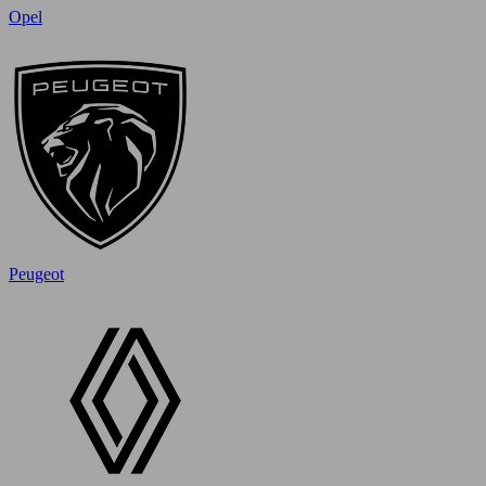
Opel
Peugeot