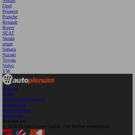
Nissan
Opel
Peugeot
Porsche
Renault
Rover
SEAT
Skoda
smart
Subaru
Suzuki
Toyota
Volvo
VW
Kontakt
AGB
Nutzungsbedingungen
Datenschutz
Barrierefreiheit
Impressum
Bekannt aus
© 2026 12Auto Group GmbH. Alle Rechte vorbehalten.