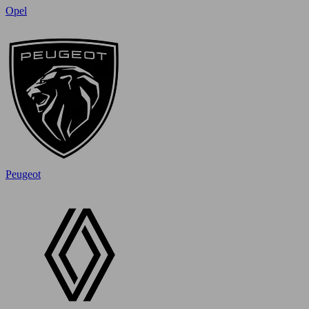
Opel
Peugeot