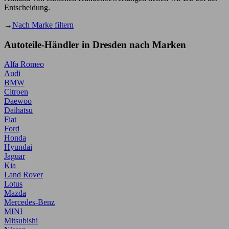
Entscheidung.
→
Nach Marke filtern
Autoteile-Händler in Dresden nach Marken
Alfa Romeo
Audi
BMW
Citroen
Daewoo
Daihatsu
Fiat
Ford
Honda
Hyundai
Jaguar
Kia
Land Rover
Lotus
Mazda
Mercedes-Benz
MINI
Mitsubishi