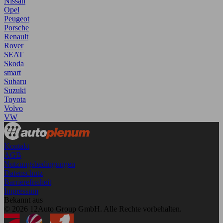
Nissan
Opel
Peugeot
Porsche
Renault
Rover
SEAT
Skoda
smart
Subaru
Suzuki
Toyota
Volvo
VW
Kontakt
AGB
Nutzungsbedingungen
Datenschutz
Barrierefreiheit
Impressum
Bekannt aus
© 2026 12Auto Group GmbH. Alle Rechte vorbehalten.