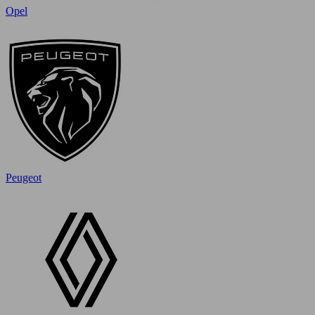
Opel
Peugeot