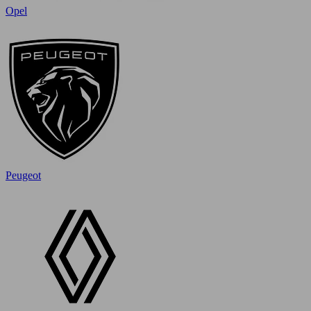
Opel
Peugeot