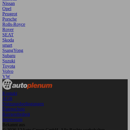
Nissan
Opel
Peugeot
Porsche
Rolls-Royce
Rover
SEAT
Skoda
smart
SsangYong
Subaru
Suzuki
Toyota
Volvo
VW
Kontakt
AGB
Nutzungsbedingungen
Datenschutz
Barrierefreiheit
Impressum
Bekannt aus
© 2026 12Auto Group GmbH. Alle Rechte vorbehalten.