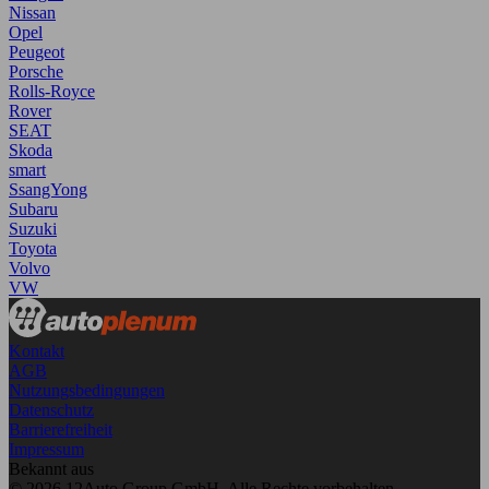
Nissan
Opel
Peugeot
Porsche
Rolls-Royce
Rover
SEAT
Skoda
smart
SsangYong
Subaru
Suzuki
Toyota
Volvo
VW
Kontakt
AGB
Nutzungsbedingungen
Datenschutz
Barrierefreiheit
Impressum
Bekannt aus
© 2026 12Auto Group GmbH. Alle Rechte vorbehalten.