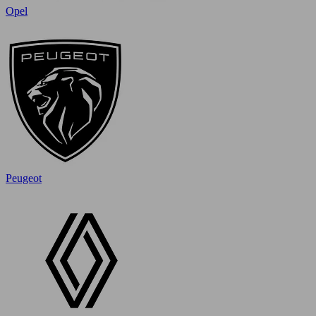
Opel
Peugeot