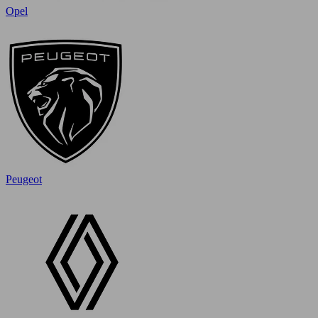
Opel
Peugeot