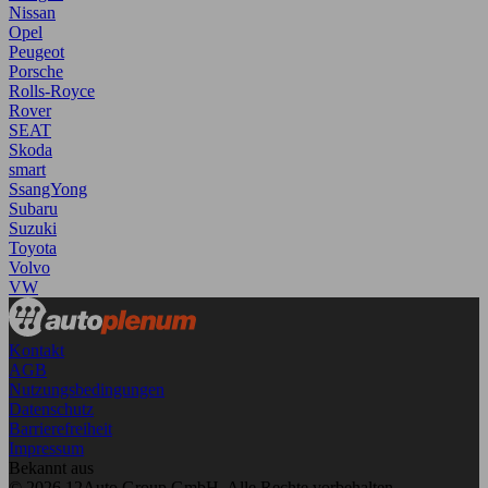
Nissan
Opel
Peugeot
Porsche
Rolls-Royce
Rover
SEAT
Skoda
smart
SsangYong
Subaru
Suzuki
Toyota
Volvo
VW
Kontakt
AGB
Nutzungsbedingungen
Datenschutz
Barrierefreiheit
Impressum
Bekannt aus
© 2026 12Auto Group GmbH. Alle Rechte vorbehalten.