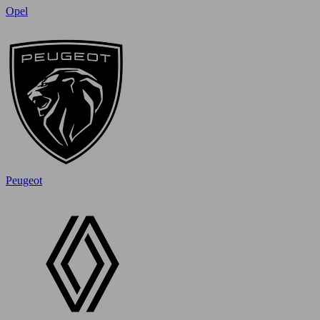
Opel
Peugeot