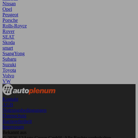
Nissan
Opel
Peugeot
Porsche
Rolls-Royce
Rover
SEAT
Skoda
smart
SsangYong
Subaru
Suzuki
Toyota
Volvo
VW
Kontakt
AGB
Nutzungsbedingungen
Datenschutz
Barrierefreiheit
Impressum
Bekannt aus
© 2026 12Auto Group GmbH. Alle Rechte vorbehalten.