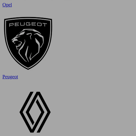
Opel
Peugeot