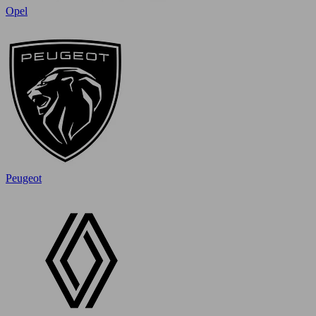
Opel
Peugeot