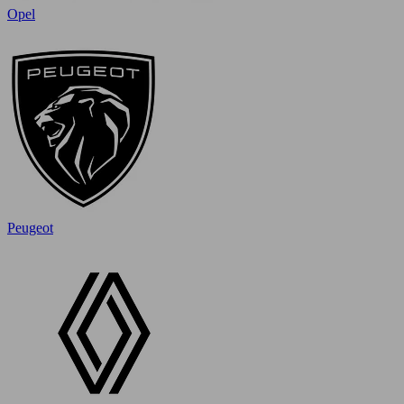
Opel
Peugeot