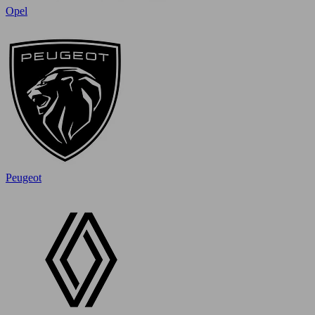
Opel
Peugeot